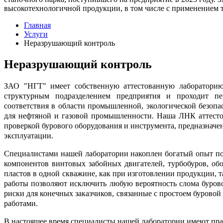
высокотехнологичной продукции, в том числе с применением
Главная
Услуги
Неразрушающий контроль
Неразрушающий контроль
ЗАО "НГТ" имеет собственную аттестованную лабораторию
структурным подразделением предприятия и проходит пе
соответствия в области промышленной, экологической безопас
для нефтяной и газовой промышленности. Наша ЛНК аттестов
проверкой бурового оборудования и инструмента, предназначен
эксплуатации.
Специалистами нашей лаборатории накоплен богатый опыт по
компонентов винтовых забойных двигателей, турбобуров, об
пластов в одной скважине, как при изготовлении продукции,
работы позволяют исключить любую вероятность слома буров
риски для конечных заказчиков, связанные с простоем буров
работами.
В настоящее время специалисты нашей лаборатории имеют пр