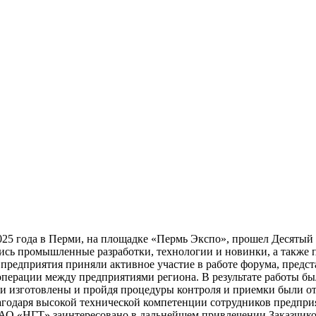
я 2025 года в Перми, на площадке «Пермь Экспо», прошел Дес
ись промышленные разработки, технологии и новинки, а также
 предприятия приняли активное участие в работе форума, предс
перации между предприятиями региона. В результате работы был
ли изготовлены и пройдя процедуры контроля и приемки были о
годаря высокой технической компетенции сотрудников предприя
. ЗАО «НГТ» заинтересовано в дальнейшем привлечении Заказчик