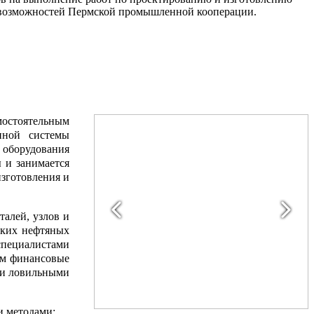
 возможностей Пермской промышленной кооперации.
мостоятельным
иной системы
е оборудования
 и занимается
изготовления и
алей, узлов и
ьких нефтяных
специалистами
ем финансовые
 и ловильными
и методами: