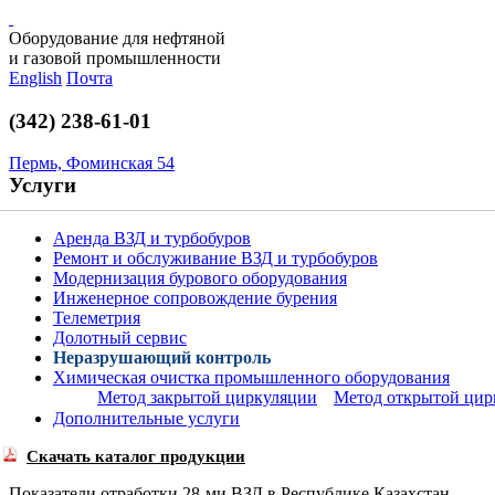
Оборудование для нефтяной
и газовой промышленности
English
Почта
(342) 238-61-01
Пермь, Фоминская 54
Услуги
Аренда ВЗД и турбобуров
Ремонт и обслуживание ВЗД и турбобуров
Модернизация бурового оборудования
Инженерное сопровождение бурения
Телеметрия
Долотный сервис
Неразрушающий контроль
Химическая очистка промышленного оборудования
Метод закрытой циркуляции
Метод открытой цир
Дополнительные услуги
Скачать каталог продукции
Показатели отработки
28-ми ВЗД
в Республике Казахстан