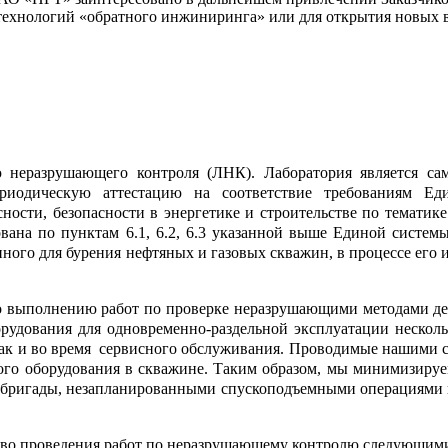
 технологий «обратного инжиниринга» или для открытия новых
 неразрушающего контроля (ЛНК). Лаборатория является са
риодическую аттестацию на соответствие требованиям Ед
ности, безопасности в энергетике и строительстве по тематик
ана по пунктам 6.1, 6.2, 6.3 указанной выше Единой системы
ного для бурения нефтяных и газовых скважин, в процессе его 
 выполнению работ по проверке неразрушающими методами дет
орудования для одновременно-раздельной эксплуатации нескол
 так и во время сервисного обслуживания. Проводимые нашими 
ого оборудования в скважине. Таким образом, мы минимизиру
ой бригады, незапланированными спускоподъемными операциями
аво проведения работ по неразрушающему контролю следующим